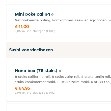
Mini poke paling
Geflambeerde paling, komkommer, zeewier, sojabonen, w
€ 11,00
0,0% vol, incl. statiegeld (€ 0,00)
Sushi voordeelboxen
Hana box (76 stuks)
8 stuks california roll, 8 stuks zalm roll, 8 stuks tonijn rol
stuks komkommer maki, 12 stuks zalm maki, 6 stuks toni
€ 64,95
0,0% vol, incl. statiegeld (€ 0,00)