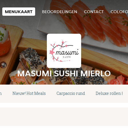
MENUKAART
BEOORDELINGEN
CONTACT
COLOF
MASUMI SUSHI MIERLO
n
Nieuw! Hot Meals
Carpaccio rund
Deluxe rollen 8 s