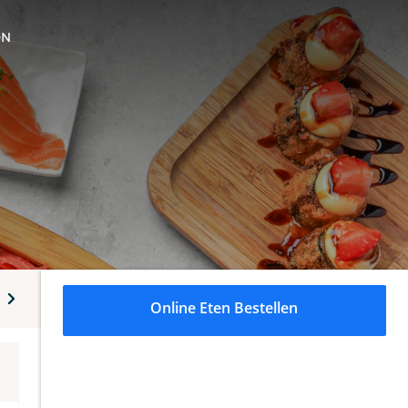
ON
tuks
Uramaki rolls 8 stuks
Crushi (gefrituurde rol) 5 stuks
Online Eten Bestellen