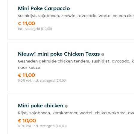
Mini Poke Carpaccio
sushirijst, sojabonen, zeewier, avocado, wortel en een dr
€ 11,00
incl. statiegeld (€ 0,00)
Nieuw! mini poke Chicken Texas
Gesneden gekruide chicken tenders, sushirijst, avocado,
naar keuze
€ 11,00
0,0% vol, incl. statiegeld (€ 0,00)
Mini poke chicken
Rijst, sojabonen, komkommer, wortel, chuka wakame, avo
€ 10,00
0,0% vol, incl. statiegeld (€ 0,00)