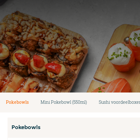
Pokebowls
Mini Pokebowl (550ml)
Sushi voordeelboxe
Pokebowls