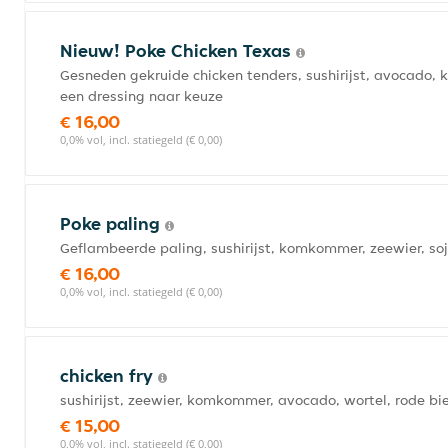
Nieuw! Poke Chicken Texas
Gesneden gekruide chicken tenders, sushirijst, avocado, 
een dressing naar keuze
€ 16,00
0,0% vol, incl. statiegeld (€ 0,00)
Poke paling
Geflambeerde paling, sushirijst, komkommer, zeewier, so
€ 16,00
0,0% vol, incl. statiegeld (€ 0,00)
chicken fry
sushirijst, zeewier, komkommer, avocado, wortel, rode bi
€ 15,00
0,0% vol, incl. statiegeld (€ 0,00)